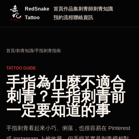
RedSnake
首頁
作品集
刺青師
刺青知識
Tattoo
預約流程
聯絡資訊
首頁
/
刺青知識
/
手指刺青指南
TATTOO GUIDE
手指為什麼不適合
刺青？手指刺青前
一定要知道的事
手指刺青看起來小巧、俐落，也很容易在 Pinterest
或 Instagram 上被收藏。但手指其實是刺青裡相對