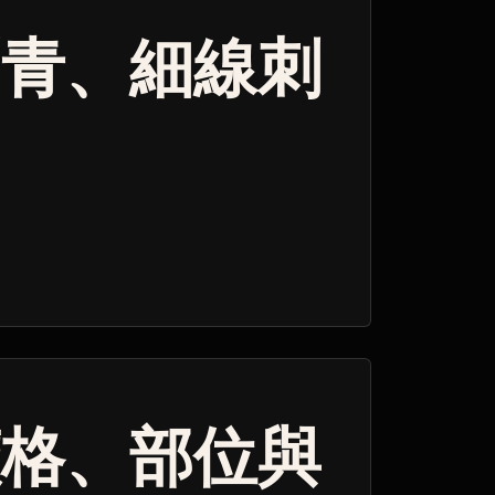
刺青、細線刺
價格、部位與