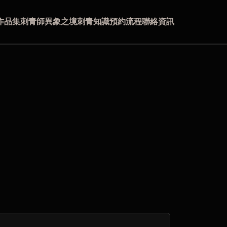
作品集
刺青師
異象之境
刺青知識
預約流程
聯絡資訊